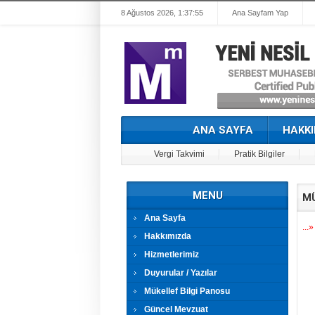
8 Ağustos 2026, 1:37:55
Ana Sayfam Yap
ANA SAYFA
HAKKI
Vergi Takvimi
Pratik Bilgiler
MENU
MÜ
Ana Sayfa
...»
Hakkımızda
Hizmetlerimiz
Duyurular / Yazılar
Mükellef Bilgi Panosu
Güncel Mevzuat